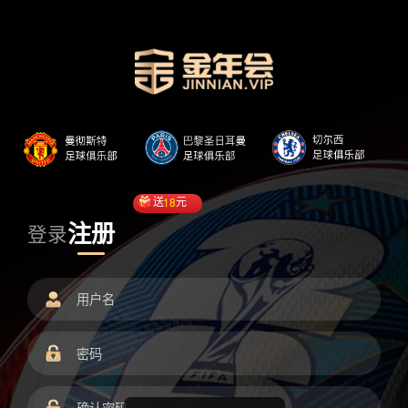
送
18
元
注册
登录